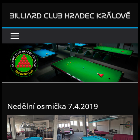
Přeskočit
na
obsah
Nedělní osmička 7.4.2019