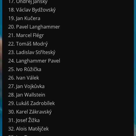
Ondřej Jánský
Václav Bydžovský
Jan Kučera
Pavel Langhammer
Marcel Flégr
Tomáš Modrý
Ladislav Stříteský
Langhammer Pavel
Ivo Růžička
Ivan Válek
Jan Vojkůvka
Jan Wallstein
Lukáš Zadrobílek
Karel Zákravský
Josef Žižka
Alois Matějček