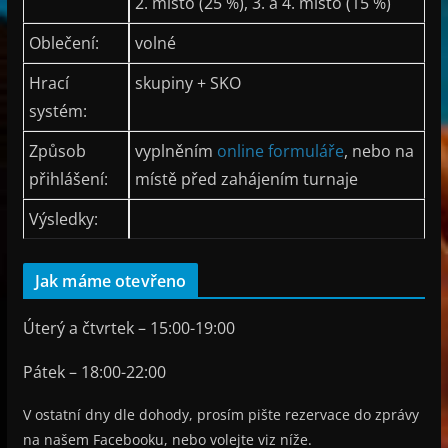
2. místo (25 %), 3. a 4. místo (15 %)
Oblečení:
volné
Hrací
skupiny + SKO
systém:
Způsob
vyplněním
online formuláře
, nebo na
přihlášení:
místě před zahájením turnaje
Výsledky:
Jak máme otevřeno
Úterý a čtvrtek – 15:00-19:00
Pátek – 18:00-22:00
V ostatní dny dle dohody, prosím pište rezervace do zprávy
na našem Facebooku, nebo volejte viz níže.