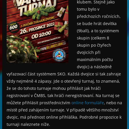
klubem. Stejně jako
tomu bylo v
předchozích ročnících,
se bude hrát devítka
(9ball), a to systémem
skupin (celkem 8
skupin po čtyřech
dvojicích při
maximálním počtu
dvojic) a následně
vyřazovací část systémem SKO. Každá dvojice si tak zahraje
vždy nejméně 4 zápasy. Jde o otevřený turnaj, to znamená,
že se do tohoto turnaje mohou přihlásit jak hráči
registrovaní v ČMBS, tak hráči neregistrovaní. Na turnaj se
můžete přihlásit prostřednictvím
online formuláře
, nebo na
místě před zahájením turnaje. V případě většího množství
dvojic, má přednost online přihláška. Podrobné propozice k
turnaji naleznete níže.