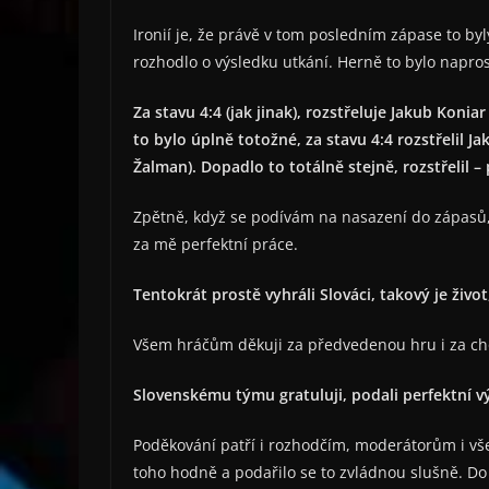
Ironií je, že právě v tom posledním zápase to byl
rozhodlo o výsledku utkání. Herně to bylo napro
Za stavu 4:4 (jak jinak), rozstřeluje Jakub Kon
to bylo úplně totožné, za stavu 4:4 rozstřelil J
Žalman). Dopadlo to totálně stejně, rozstřelil –
Zpětně, když se podívám na nasazení do zápasů, a
za mě perfektní práce.
Tentokrát prostě vyhráli Slováci, takový je živo
Všem hráčům děkuji za předvedenou hru i za cho
Slovenskému týmu gratuluji, podali perfektní v
Poděkování patří i rozhodčím, moderátorům i všem
toho hodně a podařilo se to zvládnou slušně. D