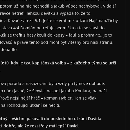
 potom už na nic nechodil a Jakub vůbec nechyboval. V další
rávce netrefil lehkou devítku a vypadá to, že to
c a Kováč zvítězil 5:1. Ještě se vrátím k utkání Hajšman/Tichý
 stavu 4:4 Domján netrefuje sedmičku a ta se staví do
í se trefit z basy kouli do kapsy – faul a prohra 4:5. Je to
 Slováků a právě tento bod mohl být vítězný pro naši stranu.
 dopadlo.
0:10, kdy je tzv. kapitánská volba – z každého týmu se určí
.
ová porada a nasazování bylo vždy po týmové dohodě.
lo nám jasné, že Slováci nasadí Jakuba Koniara, na naší
rově nejsilnější hráč – Roman Hybler. Ten se však
a rozhodující utkání se necítí.
notný – všichni pasovali do posledního utkání Davida
tí dobře, ale že rozstřely má lepší David.