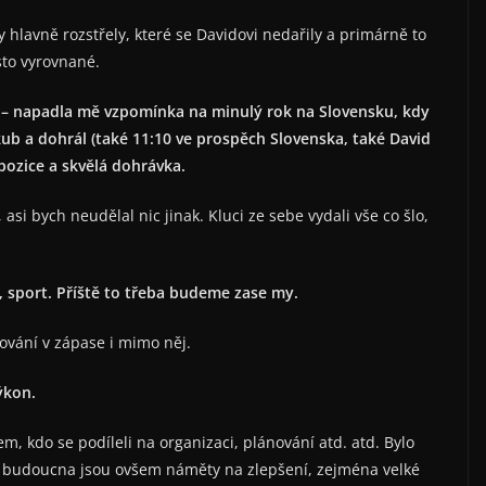
y hlavně rozstřely, které se Davidovi nedařily a primárně to
sto vyrovnané.
iar – napadla mě vzpomínka na minulý rok na Slovensku, kdy
akub a dohrál (také 11:10 ve prospěch Slovenska, také David
 pozice a skvělá dohrávka.
si bych neudělal nic jinak. Kluci ze sebe vydali vše co šlo,
t, sport. Příště to třeba budeme zase my.
vání v zápase i mimo něj.
ýkon.
, kdo se podíleli na organizaci, plánování atd. atd. Bylo
o budoucna jsou ovšem náměty na zlepšení, zejména velké