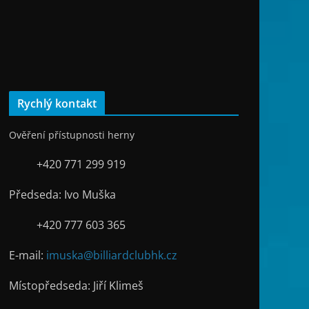
Rychlý kontakt
Ověření přístupnosti herny
+420 771 299 919
Předseda: Ivo Muška
+420 777 603 365
E-mail:
imuska@billiardclubhk.cz
Místopředseda: Jiří Klimeš