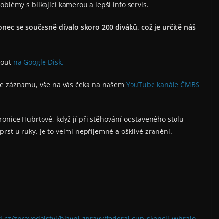
blémy s blikající kamerou a lepší info servis.
nec se současně dívalo skoro 200 diváků, což je určitě náš
nout
na Google Disk.
 ze záznamu, vše na vás čeká na našem
YouTube kanále ČMBS
eronice Hubrtové, když jí při stěhování odstaveného stolu
rst u ruky. Je to velmi nepříjemné a ošklivé zranění.
d.cz/zpravodajstvi/hlavni-zpravy/federal-cup-skoncil-vyhralo-