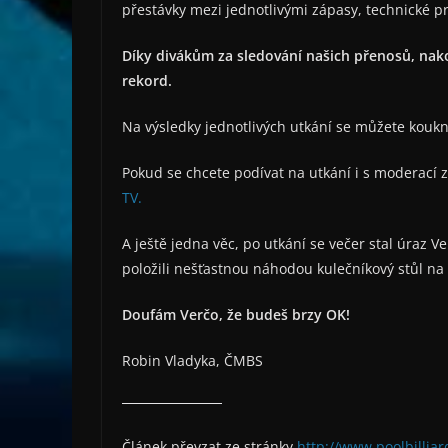
přestávky mezi jednotlivými zápasy, technické pro
Díky divákům za sledování našich přenosů, nako
rekord.
Na výsledky jednotlivých utkání se můžete kouk
Pokud se chcete podívat na utkání i s moderací
TV.
A ještě jedna věc, po utkání se večer stal úraz V
položili nešťastnou náhodou kulečníkový stůl na p
Doufám Verčo, že budeš brzy OK!
Robin Vladyka, ČMBS
Článek převzat ze stránky
http://www.poolbilliar