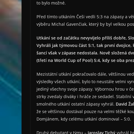
to bylo možné.
Před tímto utkáním Češi vedli 5:3 na zápasy a věř
výběru Michal Gavenčiak, který by byl velkou pos
Utkání se od začátku nevyvíjelo příliš dobře, Slo
Vyhráli jak týmovou část 5:1, tak první dvojice
šancí však v zápase nedostala. Nově složená dvo
(třetí na World Cup of Pool) 5:4, kdy se oba pr
Mezistátní utkání pokračovalo dále, většinou ved
výsledky všech utkání, bylo to neustále velmi vy
jediný všechny svoje zápasy. Výbornou hrou v 
strky zvedaly diváky i hráče ze sedadel. Stabiln
smolného utkání ostatní zápasy vyhrál.
David Ž
že se většinou dostával pouze na velmi těžké koul
Domjánem, kdy celému utkání dominoval – 5:0.
Druhý debutant v týmu –
Jaroslav Tichý
vyhrál hn