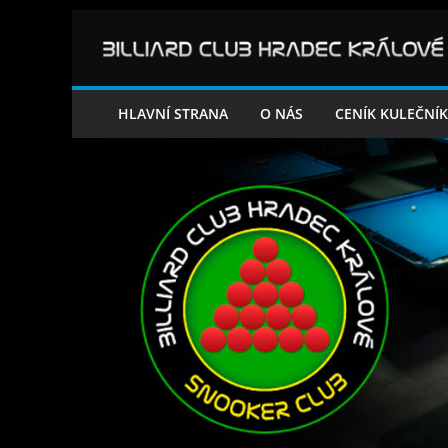
Přeskočit
na
obsah
HLAVNÍ STRANA
O NÁS
CENÍK KULEČNÍ