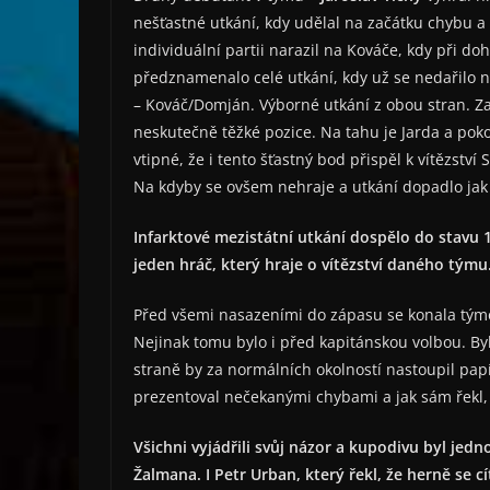
nešťastné utkání, kdy udělal na začátku chybu a
individuální partii narazil na Kováče, kdy při doh
předznamenalo celé utkání, kdy už se nedařilo ni
– Kováč/Domján. Výborné utkání z obou stran. Za
neskutečně těžké pozice. Na tahu je Jarda a pokouš
vtipné, že i tento šťastný bod přispěl k vítězství
Na kdyby se ovšem nehraje a utkání dopadlo jak
Infarktové mezistátní utkání dospělo do stavu 1
jeden hráč, který hraje o vítězství daného týmu
Před všemi nasazeními do zápasu se konala tým
Nejinak tomu bylo i před kapitánskou volbou. By
straně by za normálních okolností nastoupil papí
prezentoval nečekanými chybami a jak sám řekl, n
Všichni vyjádřili svůj názor a kupodivu byl jed
Žalmana. I Petr Urban, který řekl, že herně se cí