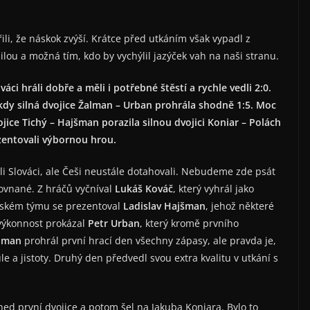
ili, že náskok zvýší. Krátce před utkáním však vypadl z
ilou a možná tím, kdo by vychýlil jazýček vah na naši stranu.
váci hráli dobře a měli i potřebné štěstí a rychle vedli 2:0.
, kdy silná dvojice Žalman – Urban prohrála shodně 1:5. Moc
jice Tichý – Hajšman porazila silnou dvojici Koniar – Polách
ezentovali výbornou hrou.
li Slováci, ale Češi neustále dotahovali. Nebudeme zde psát
rovnané. Z hráčů vyčníval
Lukáš
Kováč
, který vyhrál jako
českém týmu se prezentoval
Ladislav Hajšman
, jehož některé
í výkonnost prokázal
Petr Urban
, který kromě prvního
alman
prohrál první hrací den všechny zápasy, ale pravda je,
e a jistoty. Druhý den předvedl svou extra kvalitu v utkání s
ed první dvojice a potom šel na Jakuba Koniara. Bylo to