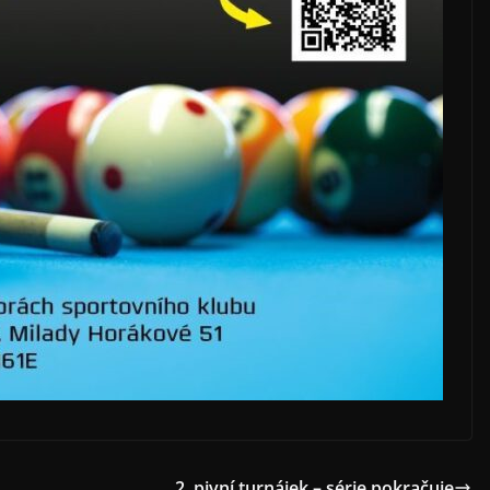
2. pivní turnájek – série pokračuje