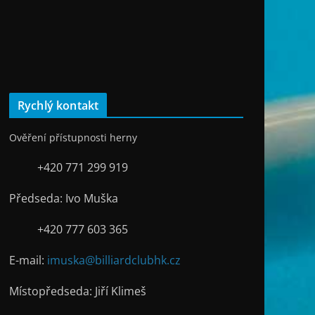
Rychlý kontakt
Ověření přístupnosti herny
+420 771 299 919
Předseda: Ivo Muška
+420 777 603 365
E-mail:
imuska@billiardclubhk.cz
Místopředseda: Jiří Klimeš