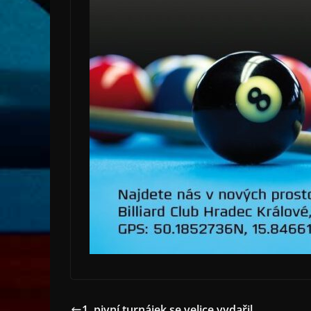
1. pivní turnájek se velice vydařil